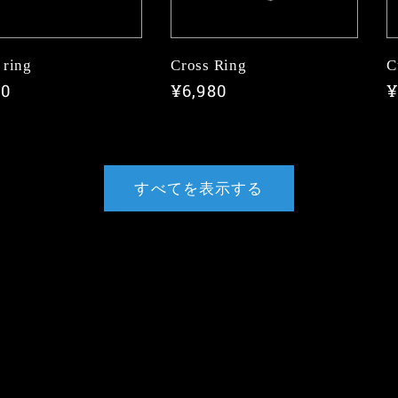
 ring
Cross Ring
C
80
通
¥6,980
¥
常
価
格
すべてを表示する