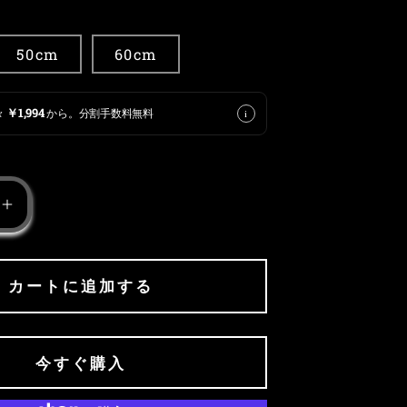
50cm
60cm
￥1,994
々
から。分割手数料無料
i
Gold
Prong
Chain
の
カートに追加する
数
量
を
今すぐ購入
増