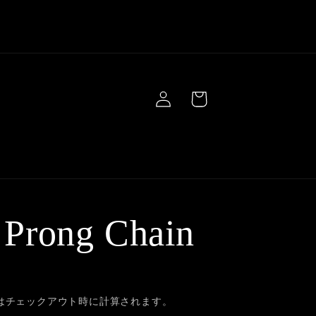
ロ
カ
グ
ー
イ
ト
ン
由
 Prong Chain
はチェックアウト時に計算されます。