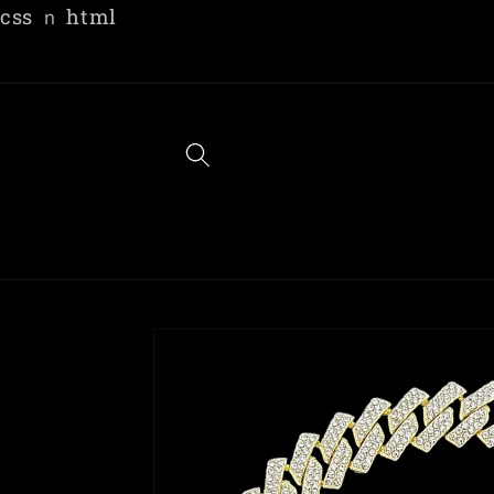
コンテ
css
ｎ html
ンツに
進む
商品情
報にス
キップ