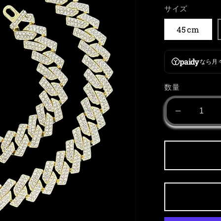
価
サイズ
格
45cm
paidy
なら月
数量
Gold
Prong
Chain
の
数
量
を
減