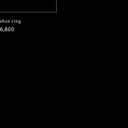
uban ring
通
6,800
常
価
格