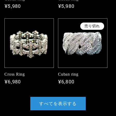
通
¥5,980
通
¥5,980
常
常
価
価
格
格
売り切れ
Cross Ring
Cuban ring
通
¥6,980
通
¥6,800
常
常
価
価
格
格
すべてを表示する