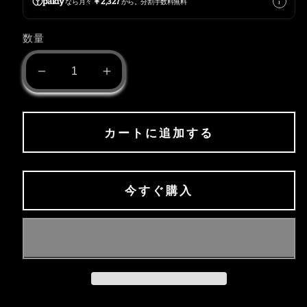
paidy
￥2,327
i
なら月々
から。分割手数料無料
数量
Square
Square
Necklace
Necklace
の
の
数
数
カートに追加する
量
量
を
を
減
増
今すぐ購入
ら
や
す
す