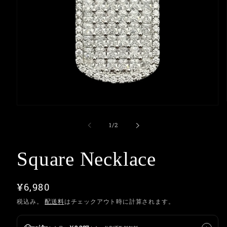
モ
ー
の
1
/
2
ダ
ル
で
Square Necklace
メ
デ
ィ
ア
通
¥6,980
(1)
常
を
税込み。
配送料
はチェックアウト時に計算されます。
開
価
く
格