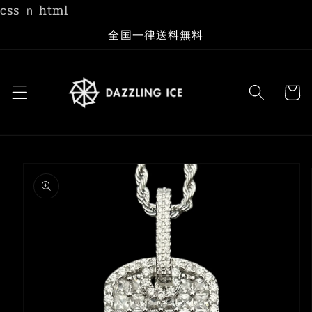
コンテ
css
ｎ html
ンツに
進む
全国一律送料無料
カ
ー
ト
商品情
報にス
キップ